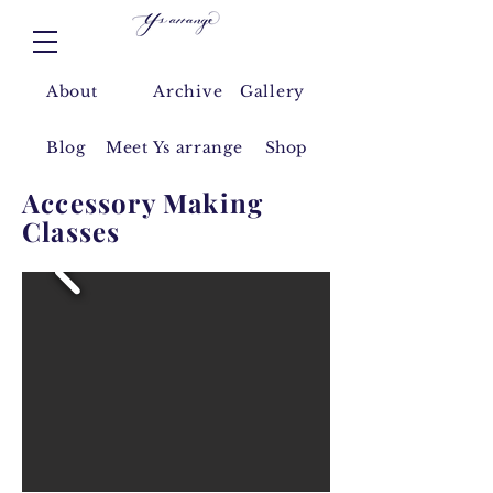
About
Archive
Gallery
Blog
Meet Y
s arrange
Shop
Accessory Making
Classes