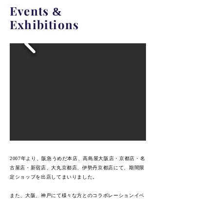
&
Events
Exhibitions
年より、阪急うめだ本店、高島屋大阪店・京都店・名
2007
古屋店・新宿店、大丸京都店、伊勢丹京都店にて、期間限
定ショップを出店してまいりました。
また、大阪、神戸にて様々な方とのコラボレーションイベ
ントも行ってまいりました。イベントを行う際には、パリ
やニューヨークに材料を買い付けに行ったり、時にはハイ