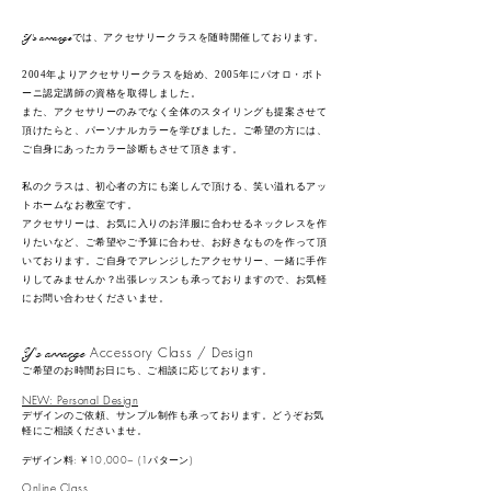
Y's arrange
では、アクセサリークラスを随時開催しております。
年より
年にパオロ・ボト
アクセサリークラスを始め、
2004
2005
ーニ認定講師の資格を取得しました。
また、アクセサリーのみでなく全体のスタイリングも提案させて
頂けたらと、
パーソナルカラーを学びました。
ご希望の方には、
ご自身
にあったカラー診断もさせて頂きます。
​私のクラスは、初心者の方にも楽しんで頂ける、笑い溢れるアッ
トホームなお教室です。
アクセサリーは、お気に入りのお洋服に合わせるネックレスを作
りたいなど、ご希望やご予算に合わせ、お好きなものを作って頂
いております。
ご自身でアレンジしたアクセサリー、一緒に手作
出張レッスンも承っておりますので、お気軽
りしてみませんか？
にお問い合わせくださいませ。
Accessory Class / Design
Y's arrange
ご希望のお時間お日にち、ご相談に応じております。
NEW: Personal Design
デザインのご依頼、サンプル制作も承っております。どうぞお気
軽にご相談くださいませ。
デザイン料: ¥10,000~ (1パターン)
Online Class