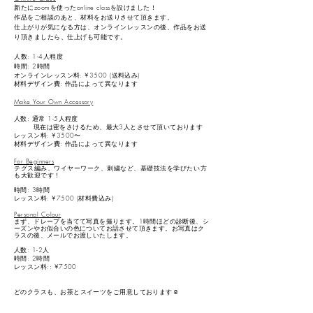
新たにzoomを使ったonline classを設けました！
作品をご相談のあと、材料をお送りさせて頂きます。
仕上がりが気になる方は、オンラインレッスンの後、作品をお送
り頂きましたら、仕上げも可能です。
人数:
1-4人程度
時間: 2時間
オンラインレッスン料: ¥3500 (送料込み)
材料デザイン費: 作品に
よって異なります
Make Your Own Accessory
人数:
通常 1-5人程度
現在は密をさけるため、
最大3人
とさせて頂いております
レッスン料: ¥3500〜
材料デザイン費: 作品に
よって異なります
For B
eginners
テグス編み、ワイヤーワーク、刺繍など、基礎技法を学びたい方
も大歓迎です！
時間: 3時間
レッスン料: ¥7500 (材料費込み)
Personal
Colour
まず、ドレープを当てて写真を撮ります。
1時間ほどの診断後、シ
ーズンやお似合いの色についてお話させて頂きます。
​お写真はク
ラスの後、メールでお渡しいたします。
人数: 1-2人
時間: 2時間
レッスン料:: ¥7500
ど
のクラスも、お茶とスイー
ツをご用意しております☺︎